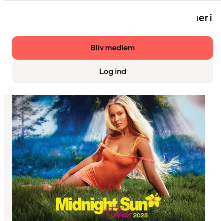
Eventet er kun tilgængeligt for medlemmer i
Strawberry.
Bliv medlem
Log ind