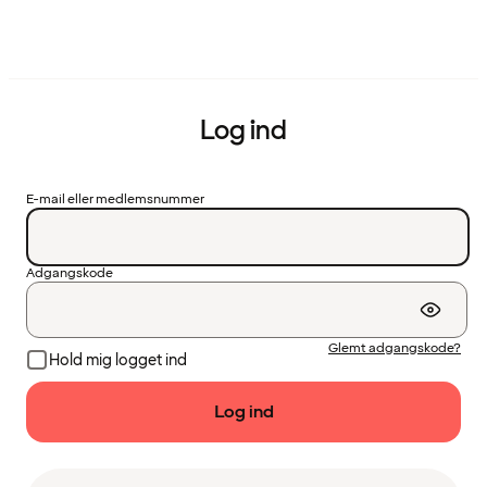
Log ind
E-mail eller medlemsnummer
Adgangskode
Glemt adgangskode?
Hold mig logget ind
Log ind