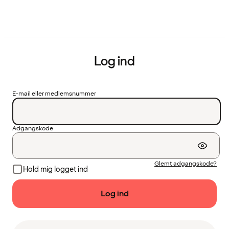
Log ind
E-mail eller medlemsnummer
Adgangskode
Glemt adgangskode?
Hold mig logget ind
Log ind