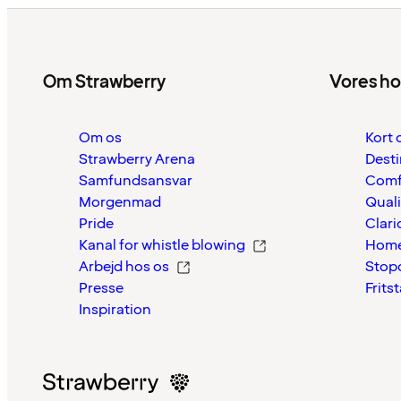
Om Strawberry
Vores ho
Om os
Kort 
Strawberry Arena
Desti
Samfundsansvar
Comf
Morgenmad
Quali
Pride
Clari
Kanal for whistle blowing
Home
Arbejd hos os
Stop
Presse
Frits
Inspiration