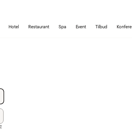
Gå til siden
Åbn hovedmenuen
Hotel
Restaurant
Spa
Event
Tilbud
Konfer
?