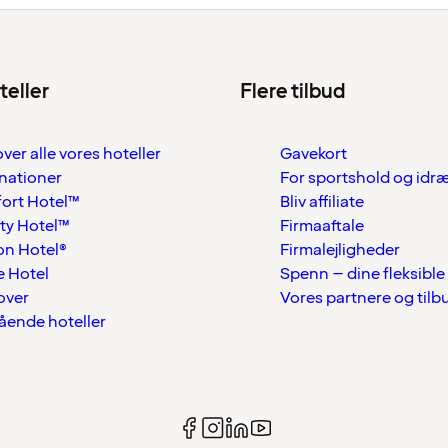
teller
Flere tilbud
over alle vores hoteller
Gavekort
nationer
For sportshold og idr
ort Hotel™
Bliv affiliate
ty Hotel™
Firmaaftale
on Hotel®
Firmalejligheder
 Hotel
Spenn – dine fleksible
over
Vores partnere og tilb
tående hoteller