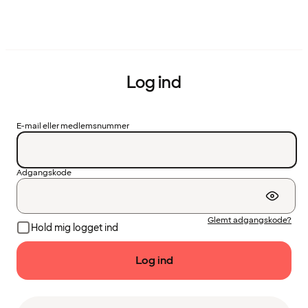
Log ind
E-mail eller medlemsnummer
Adgangskode
Glemt adgangskode?
Hold mig logget ind
Log ind