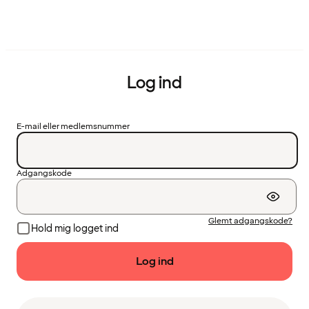
Log ind
E-mail eller medlemsnummer
Adgangskode
Glemt adgangskode?
Hold mig logget ind
Log ind