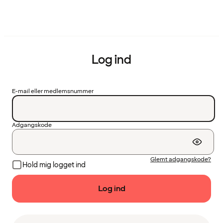
Log ind
E-mail eller medlemsnummer
Adgangskode
Glemt adgangskode?
Hold mig logget ind
Log ind