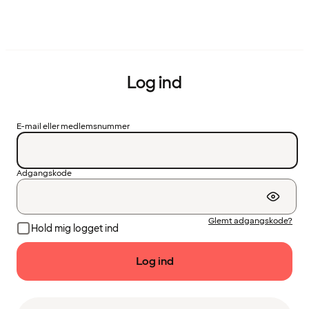
Log ind
E-mail eller medlemsnummer
Adgangskode
Glemt adgangskode?
Hold mig logget ind
Log ind