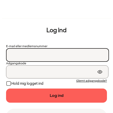
Log ind
E-mail eller medlemsnummer
Adgangskode
Glemt adgangskode?
Hold mig logget ind
Log ind