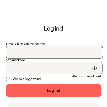
Log ind
E-mail eller medlemsnummer
Adgangskode
Glemt adgangskode?
Hold mig logget ind
Log ind