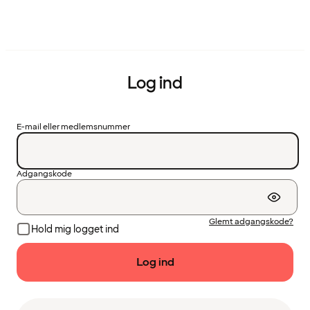
Log ind
E-mail eller medlemsnummer
Adgangskode
Glemt adgangskode?
Hold mig logget ind
Log ind