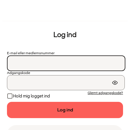
Log ind
E-mail eller medlemsnummer
Adgangskode
Glemt adgangskode?
Hold mig logget ind
Log ind