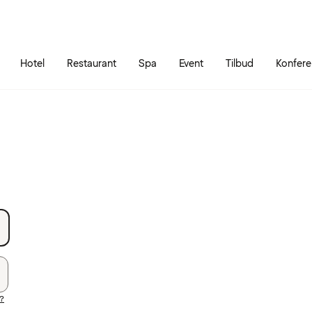
Gå til siden
Åbn hovedmenuen
Hotel
Restaurant
Spa
Event
Tilbud
Konfer
?