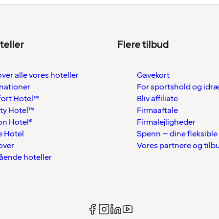
teller
Flere tilbud
over alle vores hoteller
Gavekort
nationer
For sportshold og idr
ort Hotel™
Bliv affiliate
ty Hotel™
Firmaaftale
on Hotel®
Firmalejligheder
 Hotel
Spenn – dine fleksible
over
Vores partnere og tilb
tående hoteller