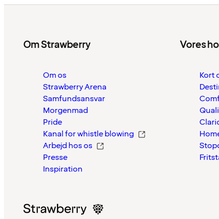
Om Strawberry
Vores ho
Om os
Kort 
Strawberry Arena
Desti
Samfundsansvar
Comf
Morgenmad
Quali
Pride
Clari
Kanal for whistle blowing
Home
Arbejd hos os
Stop
Presse
Frits
Inspiration