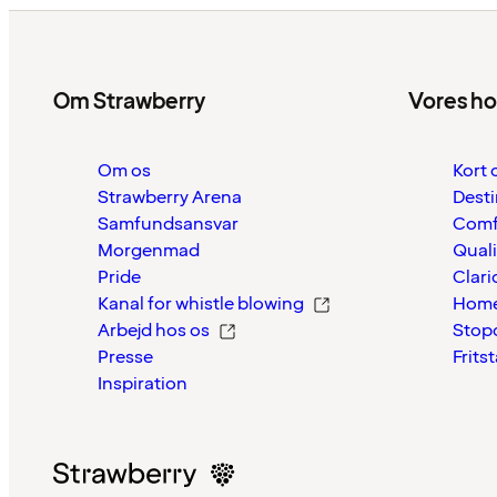
Om Strawberry
Vores ho
Om os
Kort 
Strawberry Arena
Desti
Samfundsansvar
Comf
Morgenmad
Quali
Pride
Clari
Kanal for whistle blowing
Home
Arbejd hos os
Stop
Presse
Frits
Inspiration