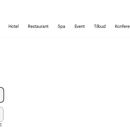
Gå til siden
Åbn hovedmenuen
Hotel
Restaurant
Spa
Event
Tilbud
Konfer
?