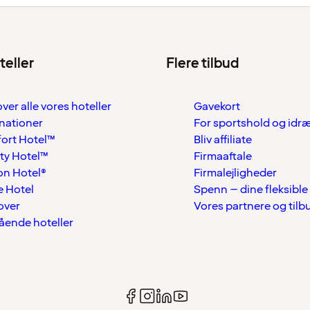
teller
Flere tilbud
over alle vores hoteller
Gavekort
nationer
For sportshold og idr
ort Hotel™
Bliv affiliate
ty Hotel™
Firmaaftale
on Hotel®
Firmalejligheder
 Hotel
Spenn – dine fleksible
over
Vores partnere og tilb
tående hoteller