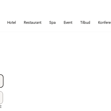
Gå til siden
Åbn hovedmenuen
Hotel
Restaurant
Spa
Event
Tilbud
Konfer
?