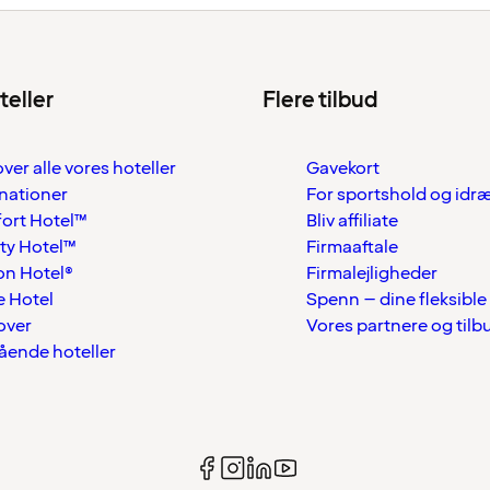
teller
Flere tilbud
over alle vores hoteller
Gavekort
nationer
For sportshold og idr
ort Hotel™
Bliv affiliate
ty Hotel™
Firmaaftale
on Hotel®
Firmalejligheder
 Hotel
Spenn – dine fleksible
over
Vores partnere og tilb
tående hoteller