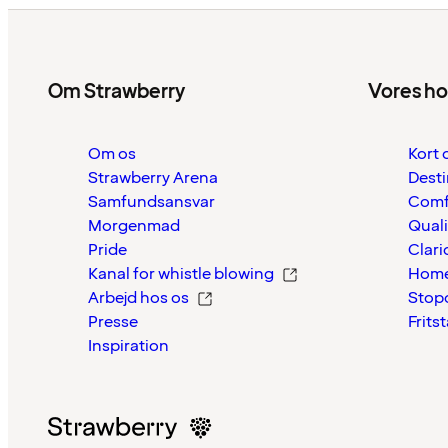
Om Strawberry
Vores ho
Om os
Kort 
Strawberry Arena
Desti
Samfundsansvar
Comf
Morgenmad
Quali
Pride
Clari
Kanal for whistle blowing
Home
Arbejd hos os
Stop
Presse
Frits
Inspiration