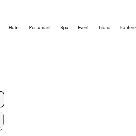
Gå til siden
Åbn hovedmenuen
Hotel
Restaurant
Spa
Event
Tilbud
Konfer
?