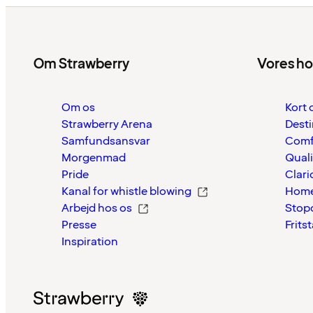
Om Strawberry
Vores ho
Om os
Kort 
Strawberry Arena
Desti
Samfundsansvar
Comf
Morgenmad
Quali
Pride
Clari
Kanal for whistle blowing
Home
Arbejd hos os
Stop
Presse
Frits
Inspiration