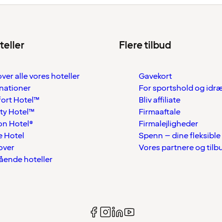
teller
Flere tilbud
over alle vores hoteller
Gavekort
nationer
For sportshold og idr
ort Hotel™
Bliv affiliate
ty Hotel™
Firmaaftale
on Hotel®
Firmalejligheder
 Hotel
Spenn – dine fleksible
over
Vores partnere og tilb
tående hoteller