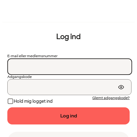
Log ind
E-mail eller medlemsnummer
Adgangskode
Glemt adgangskode?
Hold mig logget ind
Log ind