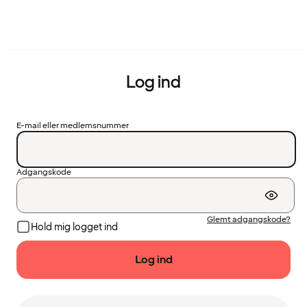
Log ind
E-mail eller medlemsnummer
Adgangskode
Glemt adgangskode?
Hold mig logget ind
Log ind