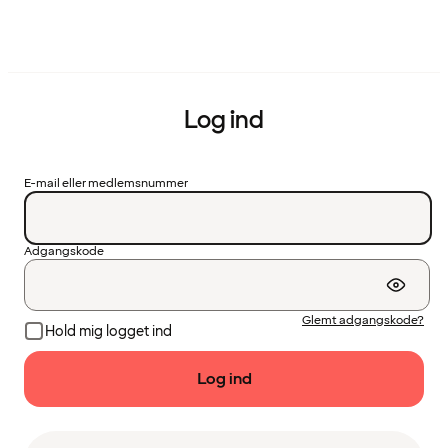
Log ind
E-mail eller medlemsnummer
Adgangskode
Glemt adgangskode?
Hold mig logget ind
Log ind