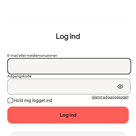
Log ind
E-mail eller medlemsnummer
Adgangskode
Glemt adgangskode?
Hold mig logget ind
Log ind