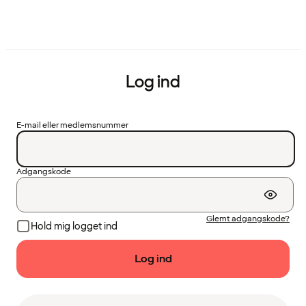
Log ind
E-mail eller medlemsnummer
Adgangskode
Glemt adgangskode?
Hold mig logget ind
Log ind