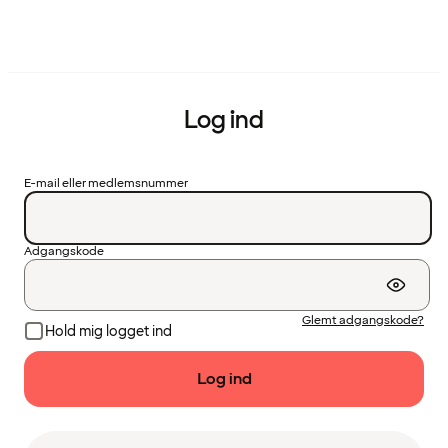
Log ind
E-mail eller medlemsnummer
Adgangskode
Glemt adgangskode?
Hold mig logget ind
Log ind