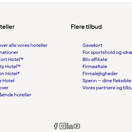
teller
Flere tilbud
over alle vores hoteller
Gavekort
nationer
For sportshold og idr
ort Hotel™
Bliv affiliate
ty Hotel™
Firmaaftale
on Hotel®
Firmalejligheder
 Hotel
Spenn – dine fleksible
over
Vores partnere og tilb
tående hoteller