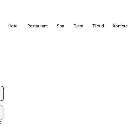
Gå til siden
Åbn hovedmenuen
Hotel
Restaurant
Spa
Event
Tilbud
Konfer
?