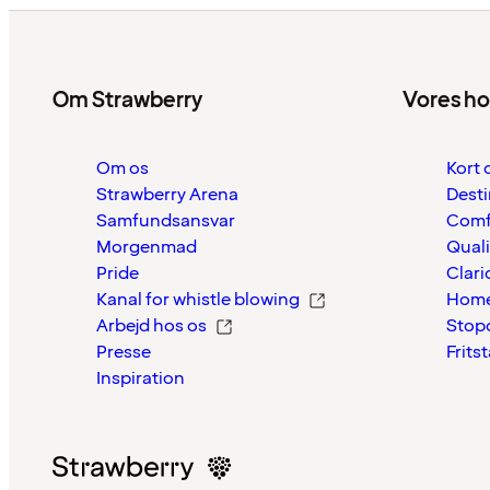
Om Strawberry
Vores ho
Om os
Kort 
Strawberry Arena
Desti
Samfundsansvar
Comf
Morgenmad
Quali
Pride
Clari
Kanal for whistle blowing
Home
Arbejd hos os
Stop
Presse
Frits
Inspiration