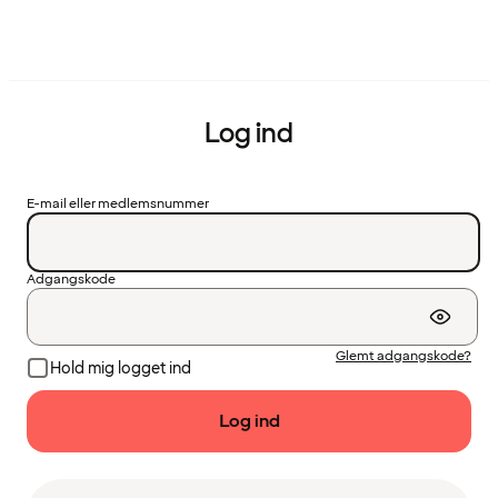
Log ind
E-mail eller medlemsnummer
Adgangskode
Glemt adgangskode?
Hold mig logget ind
Log ind