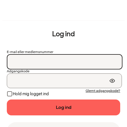
Log ind
E-mail eller medlemsnummer
Adgangskode
Glemt adgangskode?
Hold mig logget ind
Log ind