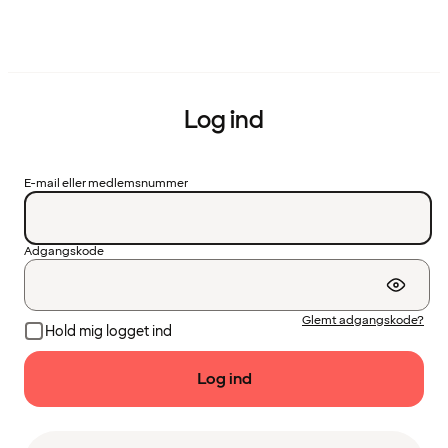
Log ind
E-mail eller medlemsnummer
Adgangskode
Glemt adgangskode?
Hold mig logget ind
Log ind