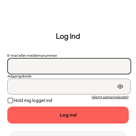
Log ind
E-mail eller medlemsnummer
Adgangskode
Glemt adgangskode?
Hold mig logget ind
Log ind