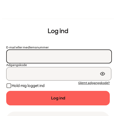
Log ind
E-mail eller medlemsnummer
Adgangskode
Glemt adgangskode?
Hold mig logget ind
Log ind