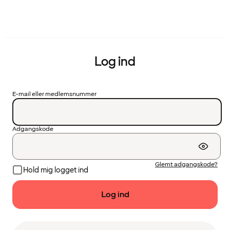
Log ind
E-mail eller medlemsnummer
Adgangskode
Glemt adgangskode?
Hold mig logget ind
Log ind