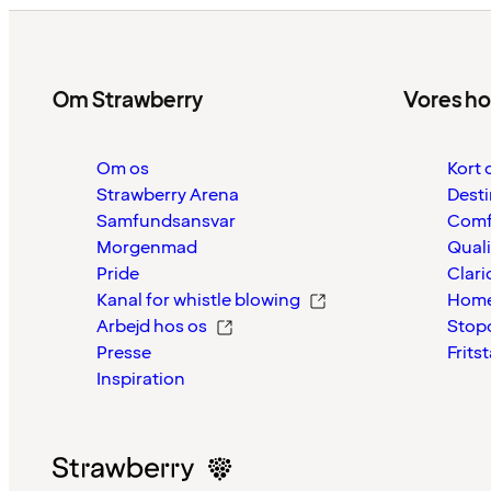
Om Strawberry
Vores ho
Om os
Kort 
Strawberry Arena
Desti
Samfundsansvar
Comf
Morgenmad
Quali
Pride
Clari
Kanal for whistle blowing
Home
Arbejd hos os
Stop
Presse
Frits
Inspiration