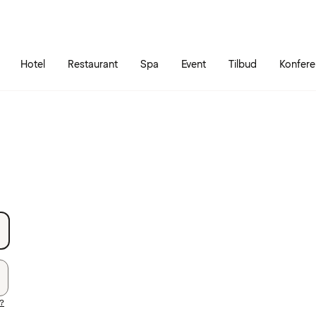
Gå til siden
Åbn hovedmenuen
Hotel
Restaurant
Spa
Event
Tilbud
Konfer
?