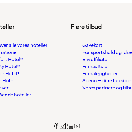
teller
Flere tilbud
over alle vores hoteller
Gavekort
nationer
For sportshold og idr
ort Hotel™
Bliv affiliate
ty Hotel™
Firmaaftale
on Hotel®
Firmalejligheder
 Hotel
Spenn – dine fleksible
over
Vores partnere og tilb
tående hoteller