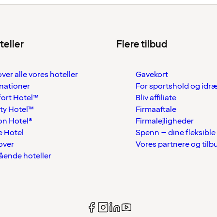
teller
Flere tilbud
over alle vores hoteller
Gavekort
nationer
For sportshold og idr
ort Hotel™
Bliv affiliate
ty Hotel™
Firmaaftale
on Hotel®
Firmalejligheder
 Hotel
Spenn – dine fleksible
over
Vores partnere og tilb
tående hoteller