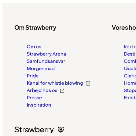
Om Strawberry
Vores ho
Om os
Kort 
Strawberry Arena
Desti
Samfundsansvar
Comf
Morgenmad
Quali
Pride
Clari
Kanal for whistle blowing
Home
Arbejd hos os
Stop
Presse
Frits
Inspiration