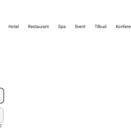
Gå til siden
Åbn hovedmenuen
Hotel
Restaurant
Spa
Event
Tilbud
Konfer
?