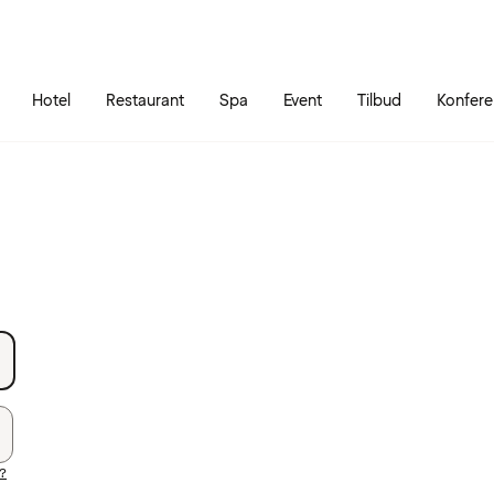
Gå til siden
Åbn hovedmenuen
Hotel
Restaurant
Spa
Event
Tilbud
Konfer
?