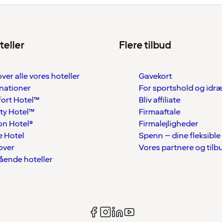
teller
Flere tilbud
over alle vores hoteller
Gavekort
nationer
For sportshold og idr
ort Hotel™
Bliv affiliate
ty Hotel™
Firmaaftale
on Hotel®
Firmalejligheder
 Hotel
Spenn – dine fleksible
over
Vores partnere og tilb
tående hoteller