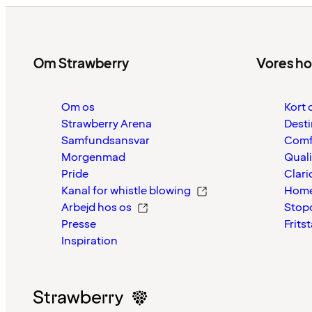
Om Strawberry
Vores ho
Om os
Kort 
Strawberry Arena
Desti
Samfundsansvar
Comf
Morgenmad
Quali
Pride
Clari
Kanal for whistle blowing
Home
Arbejd hos os
Stop
Presse
Frits
Inspiration