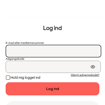
Log ind
E-mail eller medlemsnummer
Adgangskode
Glemt adgangskode?
Hold mig logget ind
Log ind