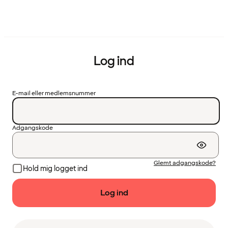
Log ind
E-mail eller medlemsnummer
Adgangskode
Glemt adgangskode?
Hold mig logget ind
Log ind