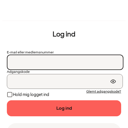
Log ind
E-mail eller medlemsnummer
Adgangskode
Glemt adgangskode?
Hold mig logget ind
Log ind