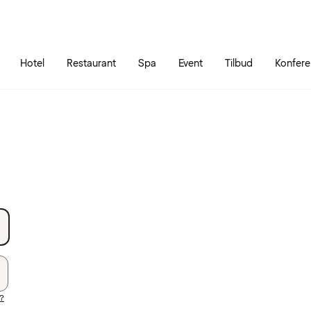
Gå til siden
Åbn hovedmenuen
Hotel
Restaurant
Spa
Event
Tilbud
Konfer
?