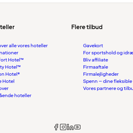
teller
Flere tilbud
over alle vores hoteller
Gavekort
nationer
For sportshold og idr
ort Hotel™
Bliv affiliate
ty Hotel™
Firmaaftale
on Hotel®
Firmalejligheder
 Hotel
Spenn – dine fleksible
over
Vores partnere og tilb
tående hoteller