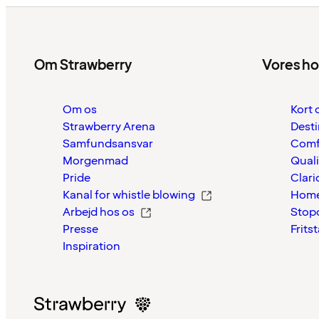
Om Strawberry
Vores ho
Om os
Kort 
Strawberry Arena
Desti
Samfundsansvar
Comf
Morgenmad
Quali
Pride
Clari
Kanal for whistle blowing
Home
Arbejd hos os
Stop
Presse
Frits
Inspiration