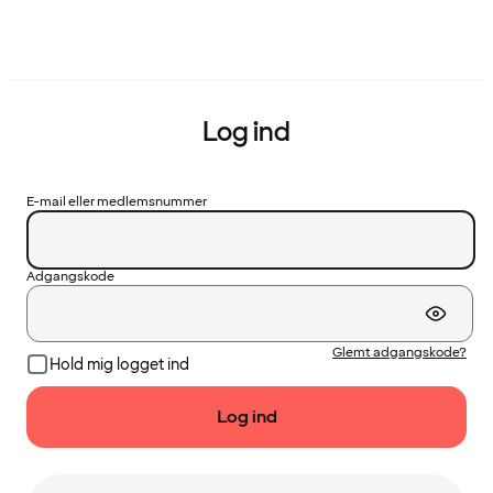
Log ind
E-mail eller medlemsnummer
Adgangskode
Glemt adgangskode?
Hold mig logget ind
Log ind