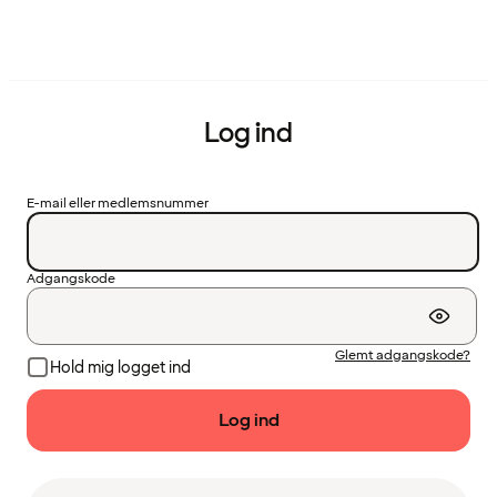
Log ind
E-mail eller medlemsnummer
Adgangskode
Glemt adgangskode?
Hold mig logget ind
Log ind