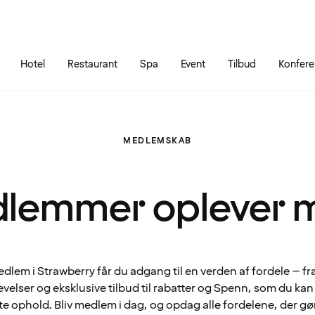
Gå til siden
Åbn hovedmenuen
Hotel
Restaurant
Spa
Event
Tilbud
Konfer
MEDLEMSKAB
lemmer oplever 
lem i Strawberry får du adgang til en verden af fordele – fr
velser og eksklusive tilbud til rabatter og Spenn, som du ka
te ophold. Bliv medlem i dag, og opdag alle fordelene, der gø