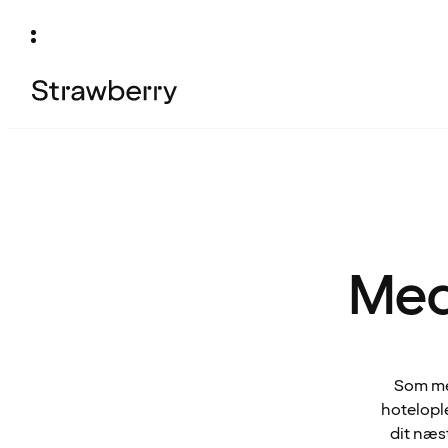
Med
Som med
hotelople
dit næs