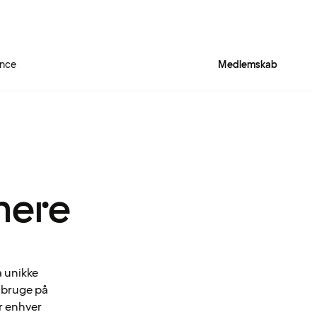
ence
Medlemskab
mere
a unikke
n bruge på
r enhver