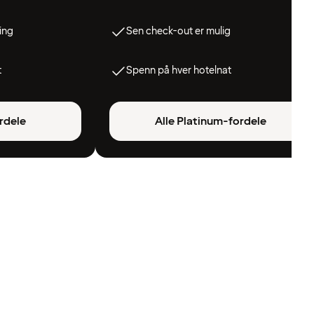
ing
Sen check-out er mulig
t
Spenn på hver hotelnat
rdele
Alle Platinum-fordele