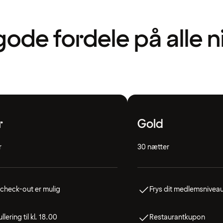
gode fordele på alle 
r
Gold
r
30 nætter
check-out er mulig
Frys dit medlemsnivea
llering til kl. 18.00
Restaurantkupon