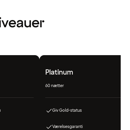
niveauer
Platinum
60 nætter
u
Giv Gold-status
Værelsesgaranti