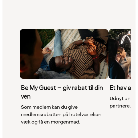
Be My Guest – giv rabat til din
Et hav af 
ven
Udnyt unikke
partnere. Se 
Som medlem kan du give
medlemsrabatten på hotelværelser
væk og få en morgenmad.