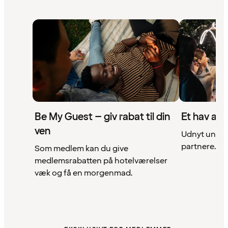
Be My Guest – giv rabat til din
Et hav af 
ven
Udnyt unikke
partnere. Se 
Som medlem kan du give
medlemsrabatten på hotelværelser
væk og få en morgenmad.