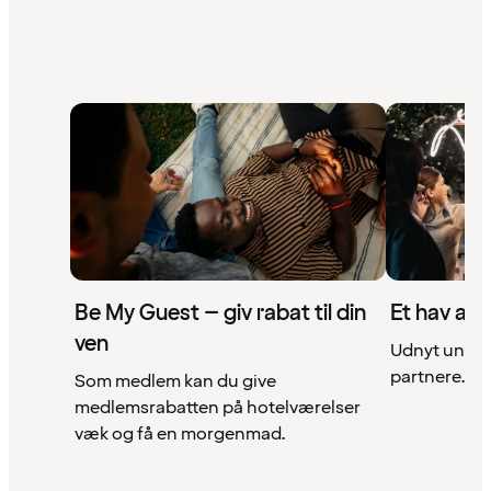
Be My Guest – giv rabat til din
Et hav af 
ven
Udnyt unikke
partnere. Se 
Som medlem kan du give
medlemsrabatten på hotelværelser
væk og få en morgenmad.