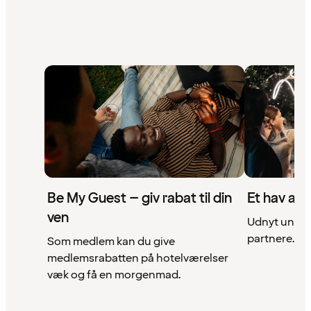
Be My Guest – giv rabat til din
Et hav af 
ven
Udnyt unikke
partnere. Se 
Som medlem kan du give
medlemsrabatten på hotelværelser
væk og få en morgenmad.