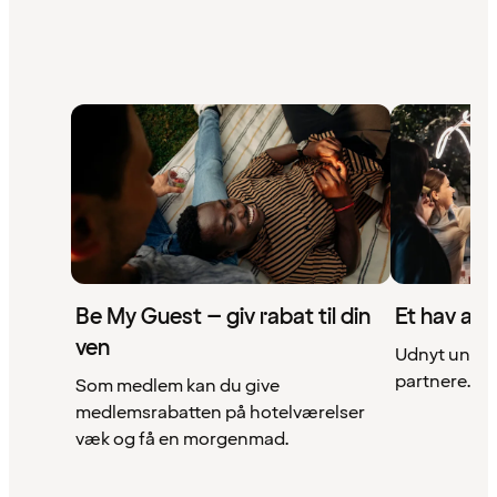
Be My Guest – giv rabat til din
Et hav af 
ven
Udnyt unikke
partnere. Se 
Som medlem kan du give
medlemsrabatten på hotelværelser
væk og få en morgenmad.