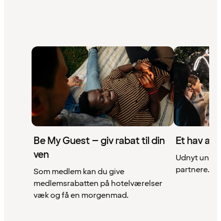
Be My Guest – giv rabat til din
Et hav af 
ven
Udnyt unikke
partnere. Se 
Som medlem kan du give
medlemsrabatten på hotelværelser
væk og få en morgenmad.