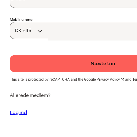
Landekode
Mobilnummer
Næste trin
This site is protected by reCAPTCHA and the
Google Privacy Policy
and
Te
Allerede medlem?
Log ind