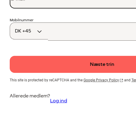
Landekode
Mobilnummer
Næste trin
This site is protected by reCAPTCHA and the
Google Privacy Policy
and
Te
Allerede medlem?
Log ind