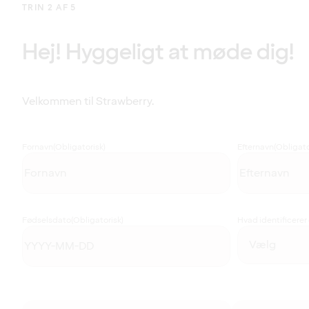
TRIN 2 AF 5
Hej! Hyggeligt at møde dig!
Velkommen til Strawberry.
Fornavn
(Obligatorisk)
Efternavn
(Obligato
Fødselsdato
(Obligatorisk)
Hvad identificerer