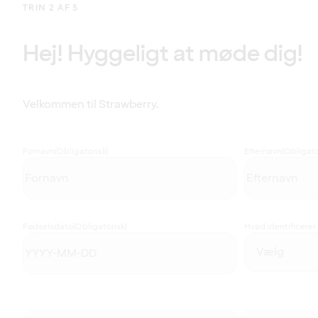
TRIN 2 AF 5
Hej! Hyggeligt at møde dig!
Velkommen til Strawberry.
Fornavn
(Obligatorisk)
Efternavn
(Obligato
Fødselsdato
(Obligatorisk)
Hvad identificerer