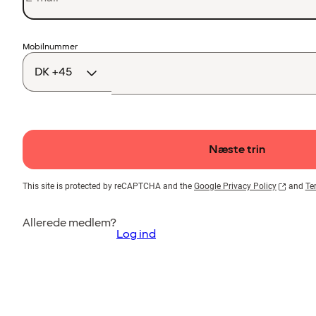
Landekode
Mobilnummer
Næste trin
This site is protected by reCAPTCHA and the
Google Privacy Policy
and
Te
Allerede medlem?
Log ind