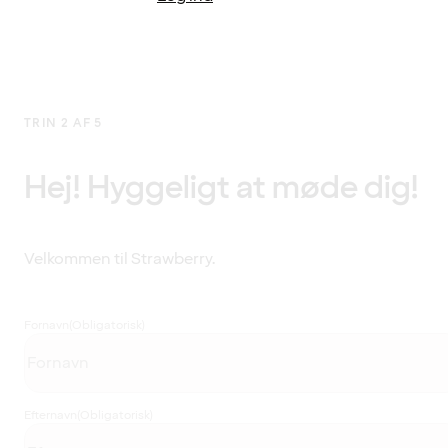
TRIN 2 AF 5
Hej! Hyggeligt at møde dig!
Velkommen til Strawberry.
Fornavn
(Obligatorisk)
Efternavn
(Obligatorisk)