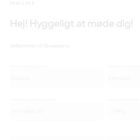
TRIN 2 AF 5
Hej! Hyggeligt at møde dig!
Velkommen til Strawberry.
Fornavn
(Obligatorisk)
Efternavn
(Obligato
Fødselsdato
(Obligatorisk)
Hvad identificerer