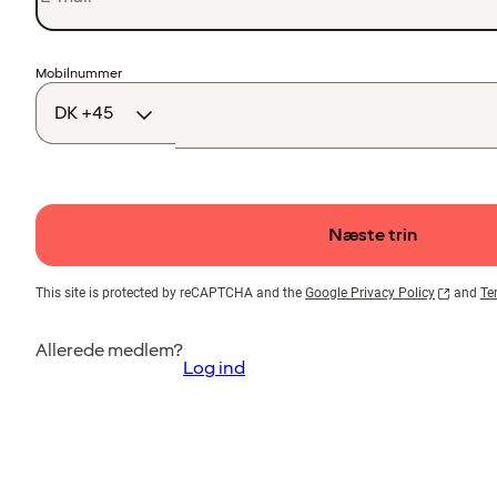
Landekode
Mobilnummer
Næste trin
This site is protected by reCAPTCHA and the
Google Privacy Policy
and
Te
Allerede medlem?
Log ind